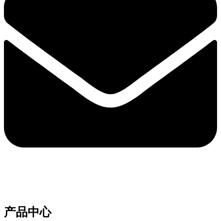
e-mail：sales2@bwhalesonic.com
产品中心