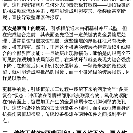
窄
。这种精密结构对任何外力冲击都极其敏感——哪怕轻微的
机械振动或流体冲击，都可能造成引脚变形、微裂纹甚至断
裂，直接导致整颗器件报废。
其次是表面上的脆弱。
引线框架通常由铜基材冲压成型，但
在完成键合之前，其表面会先经过一道关键的贵金属镀层处
理，通常是镀银层或镀钯层。这些镀层的厚度往往只有微米
级，极其精密。然而，正是这个极薄的镀层承担着后续引线键
合的全部界面功能：一旦镀层出现微损伤，哪怕是肉眼完全不
可见的微观划痕或局部分层，在焊线环节就会表现为键合强度
下降，在封装后则可能引发分层剥落。一颗微米级的微粒残
留，就可能造成整批晶圆报废，而一个微米级的镀层损伤，同
样足以致命
。
更棘手的是，引线框架加工过程中残留下来的污染物呈“多层
复合”状态：冲压油在引脚根部形成交联聚合物，氧化物紧附
在铜表面上，镀层加工产生的金属碎屑卡在引脚侧壁的微孔
中
。这些污染物所需的去除能量各不相同，而引线框架自身的
抗损伤阈值却很窄，传统设备很难在两种条件之间找到平衡
点。