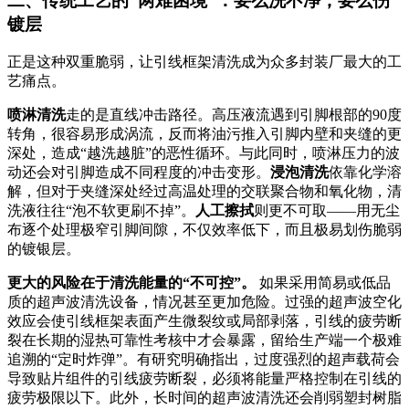
二、传统工艺的“两难困境”：要么洗不净，要么伤
镀层
正是这种双重脆弱，让引线框架清洗成为众多封装厂最大的工
艺痛点。
喷淋清洗
走的是直线冲击路径。高压液流遇到引脚根部的90度
转角，很容易形成涡流，反而将油污推入引脚内壁和夹缝的更
深处，造成“越洗越脏”的恶性循环
。与此同时，喷淋压力的波
动还会对引脚造成不同程度的冲击变形。
浸泡清洗
依靠化学溶
解，但对于夹缝深处经过高温处理的交联聚合物和氧化物，清
洗液往往“泡不软更刷不掉”
。
人工擦拭
则更不可取——用无尘
布逐个处理极窄引脚间隙，不仅效率低下，而且极易划伤脆弱
的镀银层。
更大的风险在于清洗能量的“不可控”。
如果采用简易或低品
质的超声波清洗设备，情况甚至更加危险。过强的超声波空化
效应会使引线框架表面产生微裂纹或局部剥落，引线的疲劳断
裂在长期的湿热可靠性考核中才会暴露，留给生产端一个极难
追溯的“定时炸弹”
。有研究明确指出，过度强烈的超声载荷会
导致贴片组件的引线疲劳断裂，必须将能量严格控制在引线的
疲劳极限以下。此外，长时间的超声波清洗还会削弱塑封树脂