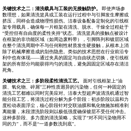
关键技术之二：清洗载具与工装的无接触防护。
即使声场参
数理想，如果清洗篮具或工装在运行过程中与引脚发生摩擦或
挤压，同样会造成物理性损伤。洁泰设备配备定制化的引线框
架专用载具，确保每一片框架在清洗、脱水、干燥全过程处于
“受控但有自由度的柔性夹持”状态。清洗篮具的接触点被设计
在框架的非功能区域（如周边废料带），引脚阵列和镀层区域
在整个清洗周期中不与任何刚性材质发生硬接触，从根本上消
除了机械摩擦造成的划伤隐患。类似的技术思想在行业前沿专
利中也有体现——通过夹具的固定与自由状态切换，使引线框
架的所有部分均能获得均匀的清洗，避免因固定区域存在清洁
死角
。
关键技术之三：多阶段柔性清洗工艺。
面对引线框架上“油
膜、氧化物、碎屑”三种性质迥异的污染物，任何一种固定的
清洗工艺都难以同时完美应对。洁泰大型超声波清洗机通过智
能分段工艺，将清洗过程分解为多个阶段：初步阶段以温和力
度松动表面浮尘，核心阶段针对交联油膜和氧化物施加精准剥
离能量，末段漂洗阶段则以极低强度确保镀层不受任何冲击。
这种多阶段、多力度的清洗策略，实现了“对不同污染物用不
同的力”，而不是“一道参数洗到底”。