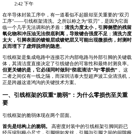
2:42 下午
在半导体封装工序中，有一道看似不起眼却至关重要的“双刃
工序”——引线框架清洗。之所以称之为“双刃”，是因为它面
临一个几乎无法调和的矛盾：
清洗力度太小，引脚侧壁的残留
氧化物和冲压油无法彻底剥离，导致键合强度不足
；
清洗力度
太大，引脚表面的镀银层或镀钯层又可能出现微损伤，封测时
反而埋下了虚焊脱焊的隐患
。
引线框架是集成电路中连接芯片内部电路与外部引脚的关键载
体，其清洁度直接决定了引线键合的可靠性和最终封测良率。
但更关键的是，它必须同时做到“彻底清洁”与“零损伤”
。这
二者之间仅有一线之隔，而深圳洁泰大型超声波工业清洗机，
正是跨越这道鸿沟的关键技术方案。
一、引线框架的双重“脆弱”：为什么零损伤至关重
要
引线框架的脆弱体现在两个层面。
首先是结构上的脆弱。
高密度封装中的引线框架引脚间距已
经压缩到极小尺寸，引脚细如发丝，引脚与引脚之间的间隙极