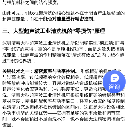
与框架材料之间的结合强度。
由此可见，引线框架清洗的核心难题不在于能否产生足够强的
超声波能量，而在于
能否对能量进行精密控制
。
三、大型超声波工业清洗机的“零损伤”原理
深圳洁泰大型超声波工业清洗机之所以能够实现“彻底清洁”与
“零损伤”的兼得，靠的不是单纯堆砌功率，而是从源头把控清
洗能量，让超声波的作用精准落在“清洗有效区”之内，绝不越
过“损伤临界线”。
关键技术之一：精密频率与功率控制。
引线框架的损伤通常
与过高功率、过低频率的空化效应相关。低频超声波气泡溃灭
时释放的冲击能量较大，容易对微结构造成机械损伤；而高频
超声波空化效应更温和、冲击强度更低，更适合精密部件的清
洗。洁泰大型超声波工业清洗机可根据引线框架的镀层类型和
基材厚度，精准匹配频率与功率窗口，将空化效应的强度控制
在清洁力充足但绝不损伤镀层的区间内。这正是大型设备相比
小功率机型的关键优势——它拥有足够的功率余量和调节空
间，既不会因输出不足而洗不净，也不会因无法精密调控而伤
镀层。