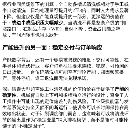
据行业同类场景下的测算，全自动多槽式清洗线相对于手工或
半自动清洗，日均处理量可提升约2至3倍，同时人力需求显著
下降
。但这仅仅是产能直观提升的一部分。更深远的价值在
于：
线边半成品积压大幅减少
。当清洗不再是整条产线的“拥
堵路口”，在制品库存（WIP）自然下降，资金占用随之释
放，车间周转率也得以跃升。
产能提升的另一面：稳定交付与订单响应
产能数字背后，还有一个容易被忽视的维度：交付可靠性。在
半导体和光伏行业，客户订单往往要求连续、稳定、可预测的
日出货量。一台传统清洗机可能空有理论产能，却因频繁换
产、意外停机、返工返洗而无法兑现承诺。
深圳洁泰大型超声波工业清洗机的价值恰恰在于提供了
产能的
确定性
。机械臂自动上下料和多槽独立运行的设计，避免了人
工操作中可能出现的定位偏差与刮伤风险
。工业级换能器与发
生器系统支持全天候不间断运行，使设备可以长时间保持在高
效输出状态
。对于计划调度部门而言，这意味着可以将清洗环
节的输出量作为“稳定变量”纳入排程模型，而不是随时可能掉
链子的“不确定因子”。