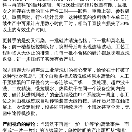
料→再装料”的循环逻辑。每批次处理的硅片数量有限，且批
次之间存在大量的非生产性工时——卸料、重新上架、参数确
认、重新启动。行业统计显示，这种频繁的换料动作在单日连
续生产中可累计占用数小时的工时，相当于直接白损失了20%
以上的有效生产时间
。
更棘手的是交叉污染。一批硅片清洗合格，下一批却莫名超
标；前一槽基板控制良好，换型号后却出现连续波动。工艺工
程师陷入无休止的排查，而每一批不合格的硅片都意味着返洗
返修，进一步压缩了实际有效产能
。
深圳洁泰大型超声波工业清洗机的核心变革，恰恰在于打破了
这种“批次孤岛”。其全自动多槽式清洗线将原本离散的、人工
干预频繁的工序整合为一条连续式产线——预处理、超声波主
洗、二次精洗、慢拉脱水、热风烘干在同一个设备空间内完
成，硅片从进料到出片的全流程经由PLC系统统一调度，各工
位之间由机械臂或自动传输装置无缝衔接
。操作员只需在触摸
屏上一次设定制程，设备即可持续运行一个班次甚至全天，无
需中途停机换批。
产能视角的结论
：当清洗不再是“一炉一炉等”的离散事件，而
变成“一片一片出”的连续流时，单位时间的产出即可从“整批