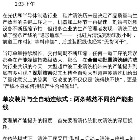
2:33 下午
在光伏和半导体制造行业，硅片清洗历来是决定产品质量与生
产效率的关键工序之一。机器加工环节一再提速，刻蚀与沉积
设备不断压缩节拍，但很多企业的生产管理者发现：清洗工位
成了整条产线的“隐形瓶颈”——一批硅片清洗完动辄数小时，
前道工序时刻“等料停摆”，后道装配线也经常“无货可干”
。
当订单量持续增长、交付周期不断压缩，任何一道工序的延误
都会在产能端被指数级放大。那么，在
全自动批量清洗硅片
成
为行业共识的今天，大型超声波工业清洗机带来的产能提升到
底有多可观？
深圳洁泰
以其五槽全自动大型超声波清洗机给出
了量化意义上的答案：它改变的不仅仅是“洗得快不快”，更是
“产线本身如何持续产生合格输出”。
单次装片与全自动连续式：两条截然不同的产能曲
线
要理解产能提升的幅度，首先要看清传统批次清洗的深层损
耗。
在传统模式下，清洗工序采用“装料→启动→清洗→停机→卸