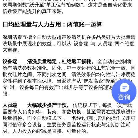
次周期倒数”跃升至“单工位节拍倒数”。这才是全自动化带来
倍数级产能提升的真正来源。
日均处理量与人力占用：两笔账一起算
深圳洁泰五槽全自动大型超声波清洗机在多品类硅片大批量清
洗场景中展现出的效益，可以从“设备端”与“人员端”两个维度
来审视。
设备端——清洗质量稳定，杜绝返工损耗。
全自动化控制将
所有清洗参数标准化、固化，每一次运行的工艺完全一致。同
批次硅片之间、不同批次之间，清洗效果的均匀性与洁净度稳
定性得到了根本性保障
。当返洗率从“偶发高企”降至“几乎为
零”时，设备每日的有效产出就几乎等于设备的理论产能上
限。
人员端——大幅减少换产干预。
传统模式下，每换一次产就
需要专人负责卸料、装架、参数切换，甚至需要在线跟班进行
质量初检。而全自动模式下，一名经过短时培训的操作员即可
同时值守多台设备，主要任务是监控运行状态与定期加注耗
材。人力投入的缩减是直接、可量化的。