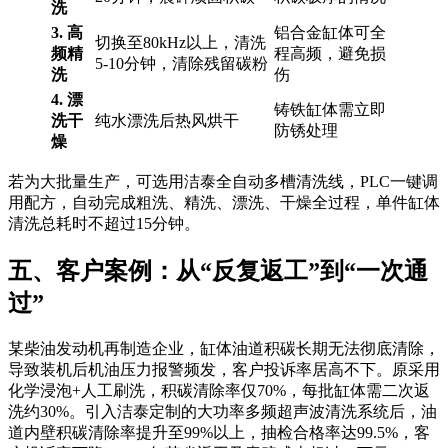
洗
3. 高
铝合金缸体可全
切换至80kHz以上，清洗
频精
程高频，避免损
5-10分钟，清除残留碳粉
洗
伤
4. 漂
铸铁缸体需立即
洗干
纯水漂洗后热风烘干
防锈处理
燥
若为大批量生产，可选用洁泰全自动多槽清洗线，PLC一键调
用配方，自动完成粗洗、精洗、漂洗、干燥全过程，单件缸体
清洗总耗时不超过15分钟。
五、客户案例：从“反复返工”到“一次通
过”
某柴油发动机再制造企业，缸体油道积碳长期无法彻底清除，
导致装机后机油压力报警频发，客户投诉率居高不下。原采用
化学浸泡+人工刷洗，积碳清除率仅70%，每批缸体需二次返
洗约30%。引入洁泰定制的大功率多频超声波清洗系统后，油
道内壁积碳清除率提升至99%以上，抽检合格率达99.5%，客