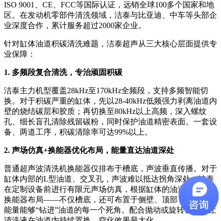
ISO 9001、CE、FCC等国际认证，远销全球100多个国家和地
区。在发动机零部件清洗领域，洁泰与比亚迪、中车等头部企
业深度合作，累计服务超过2000家企业。
针对缸体油道积碳清洗难题，洁泰超声从三大核心层面提供专
业保障：
1. 多频段复合清洗，专治顽固积碳
洁泰主力机型覆盖28kHz至170kHz全频段，支持多频智能切
换。对于积碳严重的缸体，先以28-40kHz低频强力剥离油道内
壁的烧结碳层和胶质；再切换至80kHz以上高频，深入螺纹
孔、细长盲孔清除残留碳粉，同时保护油道精密表面。一套设
备、两道工序，积碳清除率可达99%以上。
2. 声场仿真+换能器优化布局，能量直达油道深处
普通超声波清洗机换能器仅排布于槽底，声波垂直传播。对于
缸体内部的L型油道、交叉孔，声波难以抵达拐角深处。洁泰
在定制设备前进行有限元声场仿真，根据缸体的油道走向优化
换能器布局——不仅槽底，还可布置于侧壁、顶部，确保超声
能量能够“钻进”油道的每一个死角。配合抛动或旋转机构，让
清洗液在油道内持续置换，空化效果最大化。