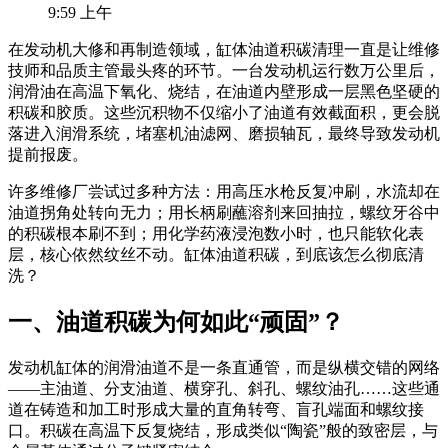
9:59 上午
在发动机大修和再制造领域，缸体油道积碳清理一直是让维修
技师和品质主管最头疼的环节。一台发动机运行数万公里后，
润滑油在高温下氧化、烧结，在油道内壁形成一层黑色坚硬的
积碳和胶质。这些沉积物不仅缩小了油道有效截面积，更会脱
落进入润滑系统，堵塞机油滤网、磨损轴瓦，最终导致发动机
提前报废。
许多维修厂尝试过多种方法：用高压水枪反复冲刷，水流却在
油道拐角处转向无力；用长柄刷蘸溶剂来回抽拉，螺纹牙谷中
的积碳根本刷不到；用化学药液浸泡数小时，也只能软化表
层，核心依然纹丝不动。缸体油道积碳，到底该怎么彻底清
洗？
一、油道积碳为何如此“顽固”？
发动机缸体的润滑油道不是一条直通管，而是纵横交错的网络
——主油道、分支油道、横穿孔、斜孔、螺纹油孔……这些通
道在铸造和加工时形成大量的直角转弯、盲孔端面和螺纹接
口。积碳在高温下反复烧结，形成类似“陶瓷”般的致密层，与