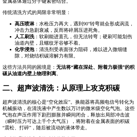
金属基体通过分子键紧密结合。
传统清洗方式的局限非常明显：
高压喷淋
：水枪压力再大，遇到90°转弯就会形成涡流，
冲击力急剧衰减，反而将碎屑压进死角。
人工刷洗
：软刷能进直孔，但无法转弯；硬刷可能划伤
油道内壁，且螺纹牙谷够不着。
化学浸泡
：清洗剂受表面张力阻碍，难以进入微细缝
隙，对烧结积碳溶解力有限。
这些方法共同的困境是：
无法将“藏在深处、附着力极强”的积
碳从油道内壁上物理剥离
。
二、超声波清洗：从原理上攻克积碳
超声波清洗的核心是“空化效应”。换能器将高频电信号转化为
机械振动，在清洗液中产生数以万计的微米级空化气泡。这些
气泡在声压作用下剧烈膨胀并瞬间闭合，释放出局部冲击波
（瞬时压力可达上千个大气压），将附着在金属表面的积碳
“震松、打碎”，随后被流动的液体带走。