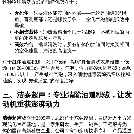
这种物理清洗方式的独特优势在于：
无死角
：只要液体能浸润的区域——无论是油道90°拐
角、盲孔底部，还是螺纹牙谷——空化气泡都能抵达并
爆破。
不损伤基体
：冲击波精准作用于污染物，不破坏油道内
壁的粗糙度或尺寸精度。
高效均匀
：批量清洗时，所有缸体的油道同时接受相同
的空化能量，清洁度高度统一。
对于缸体油道积碳，采用“低频+高频”复合清洗效果最佳：低
频（约28-40kHz）产生大尺寸气泡，强力震碎顽固积碳；高频
（80kHz以上）产生微小气泡，深入细微缝隙清除残留碳粒和
油膜，实现“先破后立”的深度洁净。
三、洁泰超声：专业清除油道积碳，让发
动机重获澎湃动力
洁泰超声
成立于2005年，总部位于东莞厚街，自建近万平方米
现代化生产基地，是一家集研发、生产、销售、工程服务为一
体的国家高新科技企业。公司持有50余项技术专利，产品通过