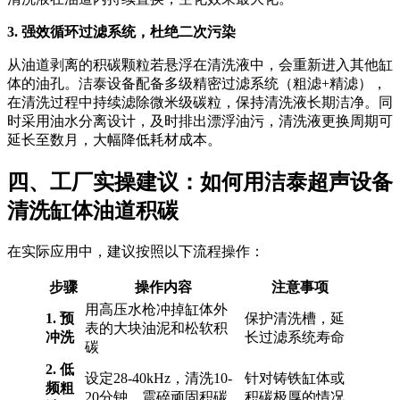
3. 强效循环过滤系统，杜绝二次污染
从油道剥离的积碳颗粒若悬浮在清洗液中，会重新进入其他缸
体的油孔。洁泰设备配备多级精密过滤系统（粗滤+精滤），
在清洗过程中持续滤除微米级碳粒，保持清洗液长期洁净。同
时采用油水分离设计，及时排出漂浮油污，清洗液更换周期可
延长至数月，大幅降低耗材成本。
四、工厂实操建议：如何用洁泰超声设备
清洗缸体油道积碳
在实际应用中，建议按照以下流程操作：
步骤
操作内容
注意事项
用高压水枪冲掉缸体外
1. 预
保护清洗槽，延
表的大块油泥和松软积
冲洗
长过滤系统寿命
碳
2. 低
设定28-40kHz，清洗10-
针对铸铁缸体或
频粗
20分钟，震碎顽固积碳
积碳极厚的情况