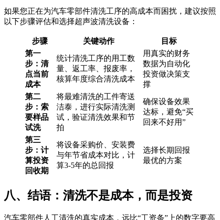
如果您正在为汽车零部件清洗工序的高成本而困扰，建议按照
以下步骤评估和选择超声波清洗设备：
步骤
关键动作
目标
第一
用真实的财务
统计清洗工序的用工数
步：清
数据为自动化
量、返工率、报废率，
点当前
投资做决策支
核算年度综合清洗成本
成本
撑
第二
将最难清洗的工件寄送
确保设备效果
步：索
洁泰，进行实际清洗测
达标，避免“买
要样品
试，验证清洗效果和节
回来不好用”
试洗
拍
第三
将设备采购价、安装费
步：计
选择长期回报
与年节省成本对比，计
算投资
最优的方案
算3-5年的总回报
回收期
八、结语：清洗不是成本，而是投资
汽车零部件人工清洗的真实成本，远比“工资条”上的数字要高