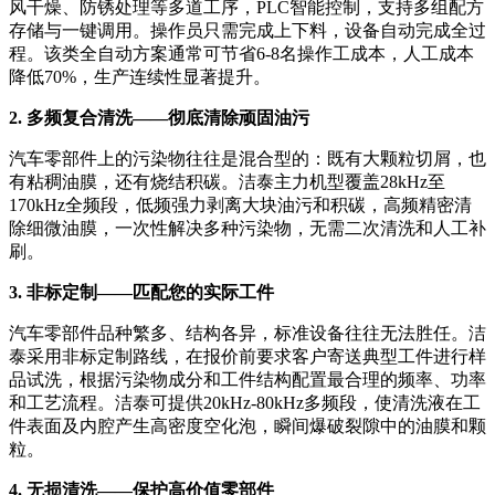
风干燥、防锈处理等多道工序，PLC智能控制，支持多组配方
存储与一键调用。操作员只需完成上下料，设备自动完成全过
程。该类全自动方案通常可节省6-8名操作工成本，人工成本
降低70%，生产连续性显著提升
。
2. 多频复合清洗——彻底清除顽固油污
汽车零部件上的污染物往往是混合型的：既有大颗粒切屑，也
有粘稠油膜，还有烧结积碳。洁泰主力机型覆盖28kHz至
170kHz全频段，低频强力剥离大块油污和积碳，高频精密清
除细微油膜，一次性解决多种污染物，无需二次清洗和人工补
刷。
3. 非标定制——匹配您的实际工件
汽车零部件品种繁多、结构各异，标准设备往往无法胜任。洁
泰采用非标定制路线，在报价前要求客户寄送典型工件进行样
品试洗，根据污染物成分和工件结构配置最合理的频率、功率
和工艺流程。洁泰可提供20kHz-80kHz多频段，使清洗液在工
件表面及内腔产生高密度空化泡，瞬间爆破裂隙中的油膜和颗
粒。
4. 无损清洗——保护高价值零部件