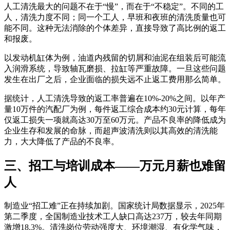
人工清洗最大的问题不在于“慢”，而在于“不稳定”。不同的工
人，清洗力度不同；同一个工人，早班和夜班的清洗质量也可
能不同。这种无法消除的个体差异，直接导致了高比例的返工
和报废。
以发动机缸体为例，油道内残留的切屑和油泥在组装后可能流
入润滑系统，导致轴瓦磨损、拉缸等严重故障。一旦这些问题
发生在出厂之后，企业面临的损失远不止返工费用那么简单。
据统计，人工清洗导致的返工率普遍在10%-20%之间。以年产
量10万件的汽配厂为例，每件返工综合成本约30元计算，每年
仅返工损失一项就高达30万至60万元。产品不良率的降低成为
企业生存和发展的命脉，而超声波清洗则以其高效的清洗能
力，大大降低了产品的不良率。
三、招工与培训成本——万元月薪也难留
人
制造业“招工难”正在持续加剧。国家统计局数据显示，2025年
第二季度，全国制造业技术工人缺口高达237万，较去年同期
激增18.3%
。清洗岗位劳动强度大、环境潮湿、有化学气味，