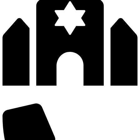
深圳市宝安区福永和秀西路和景工业区13栋