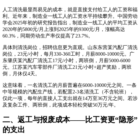
人工清洗最显而易见的成本，就是直接支付给工人的工资和福
利。近年来，制造业一线工人的工资水平持续攀升。中国劳动
学会2025年初的研究报告指出，制造业一线工人的平均工资从
2020年的5800元/月上涨到2025年的9300元/月，涨幅高达
60.3%，同期劳动生产率仅提高了23.7%
。
具体到清洗岗位，招聘信息更为直观。山东东营某汽配厂清洗
岗位，23元/小时，每月330-360工时，月薪8000-10000元
。广
东肇庆某汽配厂清洗工17元/小时，两班倒，月薪5000-6000
元
。江苏某汽车零部件厂清洗工21元/小时+超产奖励，两班
倒，月休仅4天。
这意味着，一名清洗工的月薪普遍在6000-10000元之间。一条
中等规模的汽配生产线，若配置2-3名清洗工（不含轮班），
仅此一项，每年的直接人工支出就在14万至36万元之间。若涉
及复杂工件、两班倒，此项成本轻松突破50万元/年。
二、返工与报废成本——比工资更“隐形”
的支出