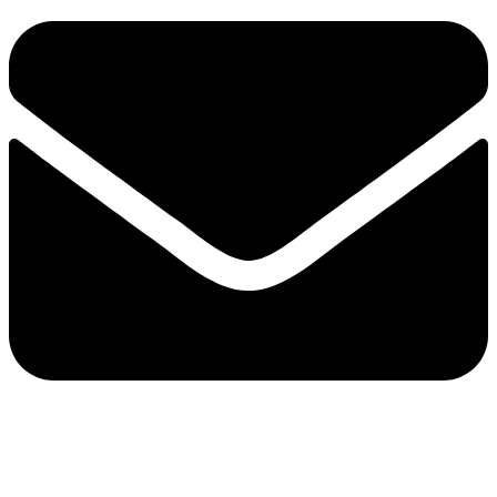
e-mail：sales2@bwhalesonic.com