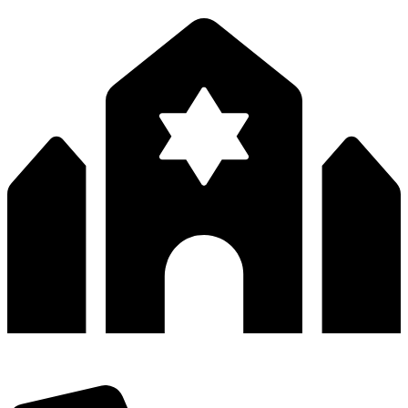
深圳市宝安区福永和秀西路和景工业区13栋