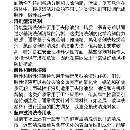
面活性剂还能帮助分解和去除油脂、污垢，使其悬浮在
液体中。根据清洁对象的不同，这类清洗剂可以调配成
酸性、碱性或中性。
溶剂型清洗剂
溶剂型清洗剂主要用于去除油脂、蜡质、沥青等难以通
过水基清洗剂清除的污垢。这类清洗剂的化学溶解能力
较强，通常基于有机溶剂，如酒精、氯化溶剂或烃类溶
剂。虽然溶剂型清洗剂清洁能力强，但其使用要求较
高，特别是在安全性和环保性方面。某些溶剂对操作人
员和环境有潜在危害，因此在实际应用中需做好通风和
防护措施。
酸性和碱性溶液
酸性和碱性溶液通常用于特定类型的清洗任务。例如，
酸性溶液可以有效去除金属表面的氧化物、锈迹和矿物
质沉积，而碱性溶液则适用于去除油脂、油污和有机残
留物。这类介质常用于工业应用中，但其腐蚀性需要引
起特别注意，通常需要针对不同材料（如金属、玻璃或
塑料）进行适当的配方调整，以避免损伤清洗对象。
超声波清洗专用液
目前市场上还有一些专门为超声波清洗机设计的清洗
液，这些清洗液通常含有优化的表面活性剂成分，能够