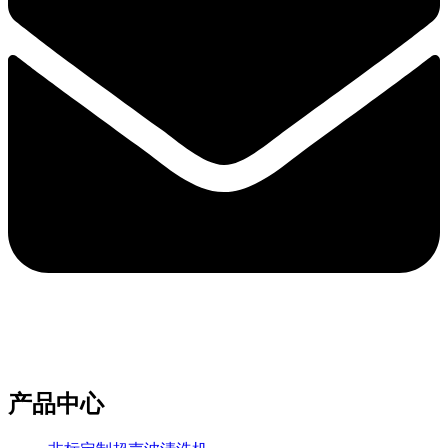
e-mail：sales2@bwhalesonic.com
产品中心