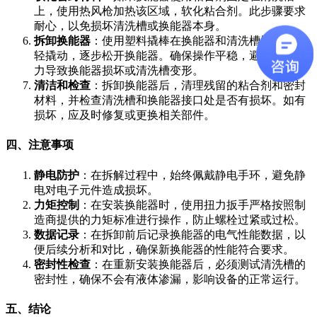
上，使用热风枪加热该区域，软化粘合剂。此步骤要求
耐心，以免损坏清洗槽或换能器本身。
拆卸换能器
：使用塑料撬棒在换能器和清洗槽壁之间轻
轻撬动，逐步松开换能器。确保操作平稳，避免突然用
力导致换能器损坏或清洗槽变形。
清洁和检查
：拆卸换能器后，清理残留的粘合剂和密封
材料，并检查清洗槽和换能器接口处是否有损坏。如有
损坏，应及时修复或更换相关部件。
四、注意事项
静电防护
：在拆解过程中，始终佩戴静电手环，避免静
电对电子元件造成损坏。
力矩控制
：在安装换能器时，使用扭力扳手严格按照制
造商提供的力矩标准进行操作，防止螺栓过紧或过松。
数据记录
：在拆卸前后记录换能器的电气性能数据，以
便后续分析和对比，确保新换能器的性能符合要求。
密封性检查
：在重新安装换能器后，必须测试清洗槽的
密封性，确保不会有液体渗漏，影响设备的正常运行。
五、结论