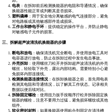
卸。
电表
：在拆卸前后检测换能器的电阻和导通情况，确保
换能器性能正常或判断其是否损坏。
塑料撬棒
：用于安全地分离敏感的电气连接部分，避免
对电路板或其他敏感部件造成损坏。
工作台和静电手环
：提供稳定的操作平台，并防止静电
对敏感电子元件的损害。
三、拆解超声波清洗机换能器的步骤
断电和放电
：确保清洗机完全断电，并使用放电工具对
电容器进行放电，防止在拆卸过程中发生电击事故。
外壳拆卸
：使用螺丝刀松开并拆卸超声波清洗机的外壳
螺丝，轻轻取下外壳，露出内部结构。需要特别小心避
免损坏内部连接线。
检测换能器连接情况
：在拆卸换能器之前，首先用电表
检测其电阻和导通情况，以了解其工作状态。记录相关
数据以便后续对比。
拆除固定螺栓
：使用扭力扳手按顺序拧松并拆除固定换
能器的螺栓，注意不要用力过猛，避免损坏螺纹或其他
组件。
软化密封材料
：如果换能器使用粘合剂固定在清洗槽