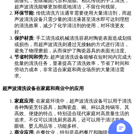
面微孔，去除顽固污渍和油脂。相比传统的手工清洗，
超声波清洗能够更加彻底地清洁，不留任何残留。
环保节能
: 传统清洗方法通常需要使用大量清洁剂，而超
声波清洗设备只需少量的清洁液甚至清水即可达到理想
的清洗效果，减少了化学清洁剂的使用，对环境更友
好。
保护材质
: 手工清洗或机械清洗容易对陶瓷表面造成划痕
或损伤，而超声波清洗则通过无接触的方式进行清洁，
避免了物理磨损，从而保护了陶瓷器具的表面光洁度。
节省时间和劳力
: 超声波清洗设备能够在短时间内完成大
批量的清洗任务，显著提高了清洗效率，节省了时间和
劳动力成本，非常适合家庭和商业场所的大量清洁需
求。
超声波清洗设备在家庭和商业中的应用
家庭应用
: 在家庭环境中，超声波清洗设备可以用于清洗
各种陶瓷烹饪器具，如陶瓷盘、碗、杯以及炖锅等。其
高效、便捷的特点，特别适合现代家庭对高质量生活的
追求。不仅可以清洗厨房器具，还可以用于清洁首饰、
眼镜、婴儿用品等，功能多样。
商业应用
: 在餐饮业，特别是高档餐厅和咖啡馆，超声波