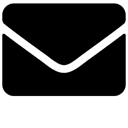
e-mail：sales2@bwhalesonic.com