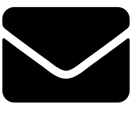
e-mail：sales2@bwhalesonic.com