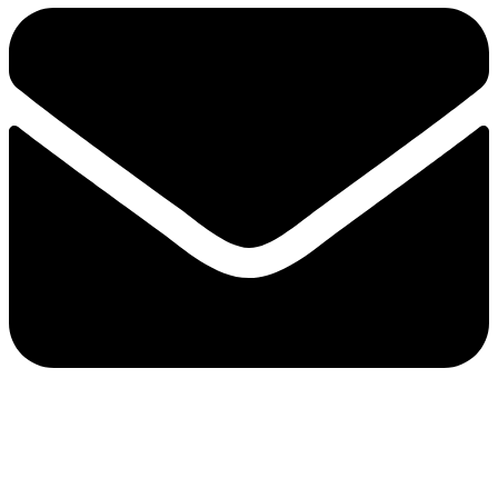
e-mail：sales2@bwhalesonic.com