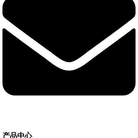
e-mail：sales2@bwhalesonic.com
产品中心