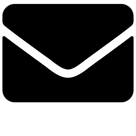
e-mail：sales2@bwhalesonic.com