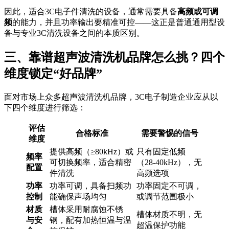
因此，适合3C电子件清洗的设备，通常需要具备
高频或可调
频
的能力，并且功率输出要精准可控——这正是普通通用型设
备与专业3C清洗设备之间的本质区别。
三、靠谱超声波清洗机品牌怎么挑？四个
维度锁定“好品牌”
面对市场上众多超声波清洗机品牌，3C电子制造企业应从以
下四个维度进行筛选：
评估
合格标准
需要警惕的信号
维度
提供高频（≥80kHz）或
只有固定低频
频率
可切换频率，适合精密
（28-40kHz），无
配置
件清洗
高频选项
功率
功率可调，具备扫频功
功率固定不可调，
控制
能确保声场均匀
或调节范围极小
材质
槽体采用耐腐蚀不锈
槽体材质不明，无
与安
钢，配有加热恒温与温
超温保护功能