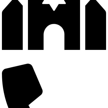
深圳市宝安区福永和秀西路和景工业区13栋