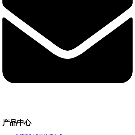
e-mail：sales2@bwhalesonic.com
产品中心