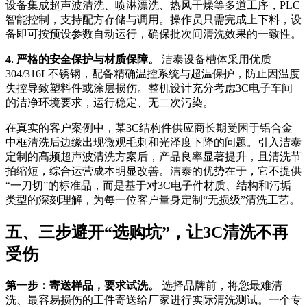
设备集成超声波清洗、喷淋漂洗、热风干燥等多道工序，PLC
智能控制，支持配方存储与调用。操作员只需完成上下料，设
备即可按预设参数自动运行，确保批次间清洗效果的一致性。
4. 严格的安全保护与材质保障。
洁泰设备槽体采用优质
304/316L不锈钢，配备精确温控系统与超温保护，防止因温度
失控导致塑料件或涂层损伤。整机设计充分考虑3C电子车间
的洁净环境要求，运行稳定、无二次污染。
在真实的客户案例中，某3C结构件供应商长期受困于铝合金
中框清洗后边缘出现微观毛刺和光泽度下降的问题。引入洁泰
定制的高频超声波清洗方案后，产品良率显著提升，且清洗节
拍缩短，综合运营成本明显改善。洁泰的优势在于，它不提供
“一刀切”的标准品，而是基于对3C电子件材质、结构和污垢
类型的深刻理解，为每一位客户量身定制“无损级”清洗工艺。
五、三步避开“选购坑”，让3C清洗不再
受伤
第一步：寄送样品，要求试洗。
选择品牌前，将您最难清
洗、最容易损伤的工件寄送给厂家进行实际清洗测试。一个专