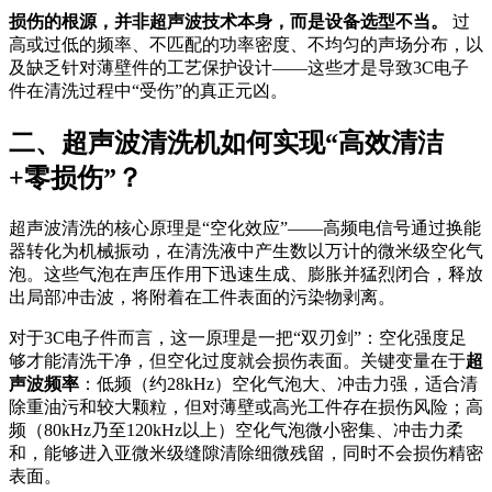
损伤的根源，并非超声波技术本身，而是设备选型不当。
过
高或过低的频率、不匹配的功率密度、不均匀的声场分布，以
及缺乏针对薄壁件的工艺保护设计——这些才是导致3C电子
件在清洗过程中“受伤”的真正元凶。
二、超声波清洗机如何实现“高效清洁
+零损伤”？
超声波清洗的核心原理是“空化效应”——高频电信号通过换能
器转化为机械振动，在清洗液中产生数以万计的微米级空化气
泡。这些气泡在声压作用下迅速生成、膨胀并猛烈闭合，释放
出局部冲击波，将附着在工件表面的污染物剥离。
对于3C电子件而言，这一原理是一把“双刃剑”：空化强度足
够才能清洗干净，但空化过度就会损伤表面。关键变量在于
超
声波频率
：低频（约28kHz）空化气泡大、冲击力强，适合清
除重油污和较大颗粒，但对薄壁或高光工件存在损伤风险；高
频（80kHz乃至120kHz以上）空化气泡微小密集、冲击力柔
和，能够进入亚微米级缝隙清除细微残留，同时不会损伤精密
表面。