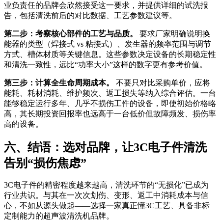
业负责任的品牌会欣然接受这一要求，并提供详细的试洗报
告，包括清洗前后的对比数据、工艺参数建议等。
第二步：考察核心部件的工艺与品质。
要求厂家明确说明换
能器的类型（焊接式 vs 粘接式）、发生器的频率范围与调节
方式、槽体材质等关键信息。这些参数决定设备的长期稳定性
和清洗一致性，远比“功率大小”这样的数字更有参考价值。
第三步：计算全生命周期成本。
不要只对比采购单价，应将
能耗、耗材消耗、维护频次、返工损失等纳入综合评估。一台
能够稳定运行多年、几乎不损伤工件的设备，即使初始价格略
高，其长期投资回报率也远高于一台低价但故障频发、损伤率
高的设备。
六、结语：选对品牌，让3C电子件清洗
告别“损伤焦虑”
3C电子件的精密程度越来越高，清洗环节的“无损化”已成为
行业共识。与其在一次次划伤、变形、返工中消耗成本与信
心，不如从源头做起——选择一家真正懂3C工艺、具备非标
定制能力的超声波清洗机品牌。