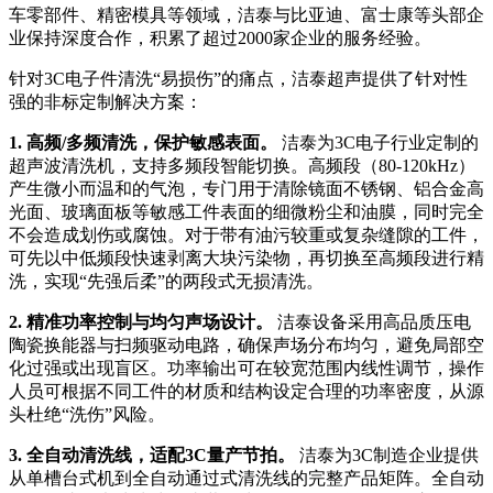
车零部件、精密模具等领域，洁泰与比亚迪、富士康等头部企
业保持深度合作，积累了超过2000家企业的服务经验。
针对3C电子件清洗“易损伤”的痛点，洁泰超声提供了针对性
强的非标定制解决方案：
1. 高频/多频清洗，保护敏感表面。
洁泰为3C电子行业定制的
超声波清洗机，支持多频段智能切换。高频段（80-120kHz）
产生微小而温和的气泡，专门用于清除镜面不锈钢、铝合金高
光面、玻璃面板等敏感工件表面的细微粉尘和油膜，同时完全
不会造成划伤或腐蚀。对于带有油污较重或复杂缝隙的工件，
可先以中低频段快速剥离大块污染物，再切换至高频段进行精
洗，实现“先强后柔”的两段式无损清洗。
2. 精准功率控制与均匀声场设计。
洁泰设备采用高品质压电
陶瓷换能器与扫频驱动电路，确保声场分布均匀，避免局部空
化过强或出现盲区。功率输出可在较宽范围内线性调节，操作
人员可根据不同工件的材质和结构设定合理的功率密度，从源
头杜绝“洗伤”风险。
3. 全自动清洗线，适配3C量产节拍。
洁泰为3C制造企业提供
从单槽台式机到全自动通过式清洗线的完整产品矩阵。全自动