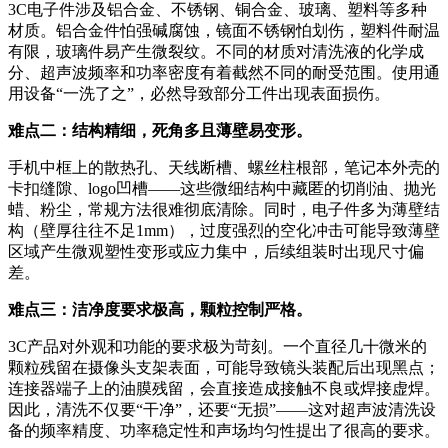
3C电子件涉及铝合金、不锈钢、铜合金、玻璃、塑料等多种
材质。铝合金件怕强碱腐蚀，镜面不锈钢怕划伤，塑料件耐温
有限，玻璃件易产生微裂纹。不同的材质对清洗液的化学成
分、超声波频率和功率密度有着截然不同的耐受范围。使用通
用设备“一洗了之”，必然导致部分工件出现表面损伤。
难点二：结构精细，死角多且薄壁易变形。
手机中框上的散热孔、天线断槽、螺丝柱根部，笔记本外壳的
卡扣缝隙、logo凹槽——这些微细结构中藏匿的切削油、抛光
蜡、粉尘，常规方法很难彻底清除。同时，电子件多为薄壁结
构（壁厚往往不足1mm），过度强烈的空化冲击可能导致薄壁
区域产生微观塑性变形或应力集中，后续组装时出现尺寸偏
差。
难点三：洁净度要求极高，颗粒控制严格。
3C产品对外观和功能的要求极为苛刻。一个直径几十微米的
颗粒残留在摄像头支架表面，可能导致镜头装配后出现黑点；
连接器端子上的油膜残留，会直接造成接触不良或焊接虚焊。
因此，清洗不仅要“干净”，还要“无损”——这对超声波清洗设
备的频率精度、功率稳定性和声场均匀性提出了很高的要求。