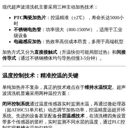
现代超声波清洗机主要采用三种主动加热技术：
PTC陶瓷加热片
：控温精准（±2℃），寿命长达5000小
时
不锈钢电热管
：功率强大（800-1500W），适用于工业
级设备
电磁感应加热
：热效率高但成本昂贵，多用于高端机型
加热方式又分为
直接接触式
（升温快但可能局部过热）和
间接
传导式
（通过不锈钢槽体均匀导热但慢3-5分钟）。
温度控制技术：精准控温的关键
单纯加热并不复杂，真正的技术难点在于
维持水温恒定
。超声
波清洗机普遍采用两种温控方案：
闭环控制系统
通过温度传感器实时监测水温，再通过微处理器
（如AT89C51单片机）动态调节加热功率，控温精度远超开环
系统。先进的设备甚至配备
分层温感技术
，在清洗槽四角设置
带多个传感器的竖杆，实时监测不同水层的温度，通过PLC控
制实现整槽水温均匀稳定。