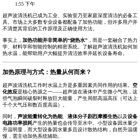
1:55 下午
超声波清洗机已成为工业、实验室乃至家庭深度清洁的必备工
具。市场上大多数专业设备都配备了加热功能，但许多用户并
不清楚其背后的工作原理及正确使用方法。
事实上，
加热功能并非简单的“烧热水”
，而是一套融合了热力
学、材料学和智能控制的精密系统。了解超声波清洗机如何加
热水温，能帮助用户大幅提升清洁效率并延长设备寿命。
加热原理与方式：热量从何而来？
超声波清洗机工作时水温上升是多重因素共同作用的结果。
空
化效应
是核心热源之一——超声波在液体中产生微小气泡，这
些气泡瞬间破裂时释放巨大能量，产生局部高温高压（可达上
千个大气压和数百度高温）。
同时，
声波能量转化为热能
、
液体分子剧烈摩擦生热
以及
设备
电路功率损耗
产生的热量也会传导至水中。小型设备因水量少
升温明显，而大型设备因水量多且设计散热结构，自然升温缓
慢，需主动加热系统辅助。