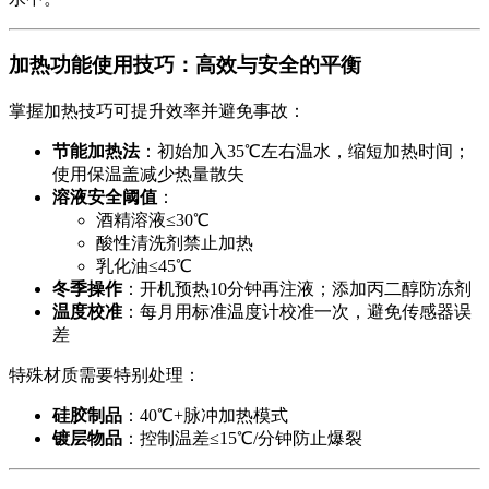
加热功能使用技巧：高效与安全的平衡
掌握加热技巧可提升效率并避免事故：
节能加热法
：初始加入35℃左右温水，缩短加热时间；
使用保温盖减少热量散失
溶液安全阈值
：
酒精溶液≤30℃
酸性清洗剂禁止加热
乳化油≤45℃
冬季操作
：开机预热10分钟再注液；添加丙二醇防冻剂
温度校准
：每月用标准温度计校准一次，避免传感器误
差
特殊材质需要特别处理：
硅胶制品
：40℃+脉冲加热模式
镀层物品
：控制温差≤15℃/分钟防止爆裂