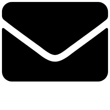
e-mail：sales2@bwhalesonic.com