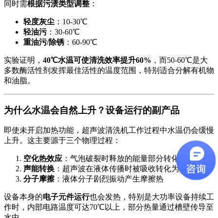
同时需
根据污渍类型调整
：
轻度灰尘
：10-30℃
轻油污
：30-60℃
重油污/除锈
：60-90℃
实验证明，
40℃水温可使清洗效率提升60%
，而50-60℃是大
多数酶活性剂发挥最佳活性的温度范围，特别适合分解有机物
和油脂。
为什么水温会自然上升？设备运行的副产品
即使未开启加热功能，超声波清洗机工作过程中水温仍会缓慢
上升。这主要源于三个物理过程：
空化热效应
：气泡破裂时释放的能量部分转化为热能
声能转换
：超声波在液体传播时被吸收转化为热量
分子摩擦
：液体分子剧烈振动产生摩擦热
设备本身的
电子元件运行
也会发热，特别是大功率设备持续工
作时，内部电路温度可达70℃以上，部分热量通过槽壁传导至
水中。