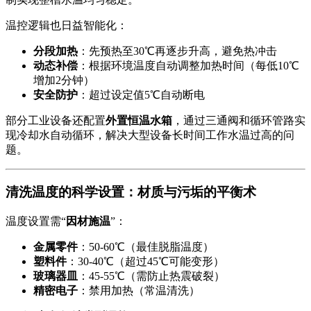
温控逻辑也日益智能化：
分段加热
：先预热至30℃再逐步升高，避免热冲击
动态补偿
：根据环境温度自动调整加热时间（每低10℃
增加2分钟）
安全防护
：超过设定值5℃自动断电
部分工业设备还配置
外置恒温水箱
，通过三通阀和循环管路实
现冷却水自动循环，解决大型设备长时间工作水温过高的问
题。
清洗温度的科学设置：材质与污垢的平衡术
温度设置需“
因材施温
”：
金属零件
：50-60℃（最佳脱脂温度）
塑料件
：30-40℃（超过45℃可能变形）
玻璃器皿
：45-55℃（需防止热震破裂）
精密电子
：禁用加热（常温清洗）