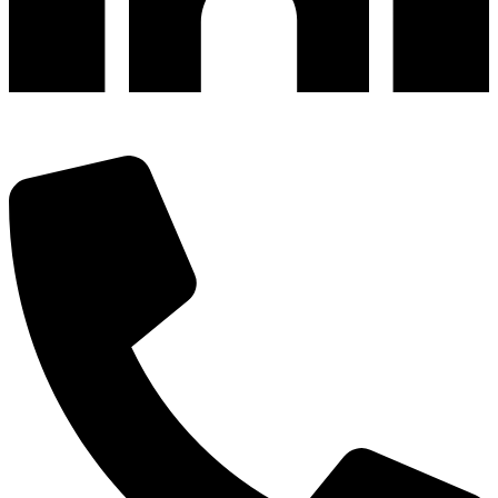
深圳市宝安区福永和秀西路和景工业区13栋