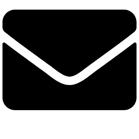
e-mail：sales2@bwhalesonic.com