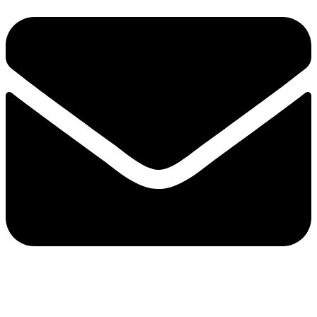
e-mail：sales2@bwhalesonic.com