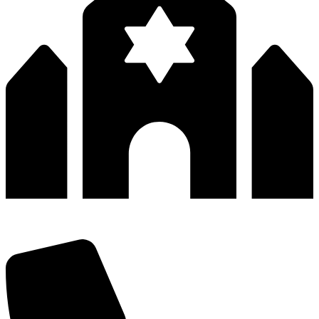
深圳市宝安区福永和秀西路和景工业区13栋