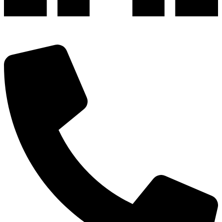
深圳市宝安区福永和秀西路和景工业区13栋