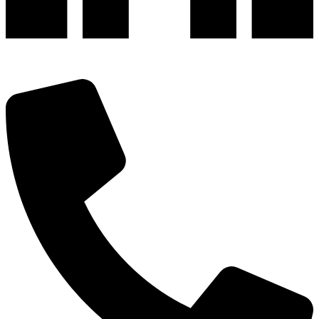
深圳市宝安区福永和秀西路和景工业区13栋