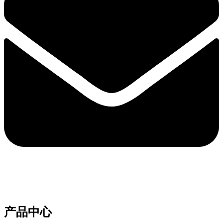
e-mail：sales2@bwhalesonic.com
产品中心