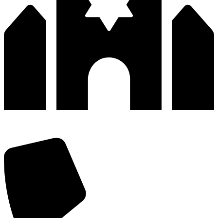
深圳市宝安区福永和秀西路和景工业区13栋