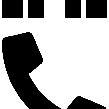
深圳市宝安区福永和秀西路和景工业区13栋