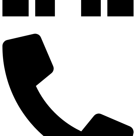
深圳市宝安区福永和秀西路和景工业区13栋