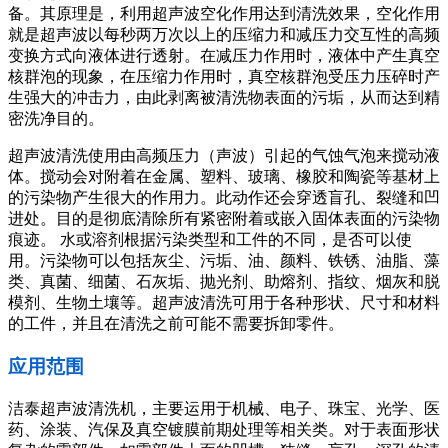
备。其原理是，利用超声波空化作用达到清洗效果，空化作用
就是超声波以每秒两万次以上的压缩力和减压力交互性的高频
变换方式向液体进行透射。在减压力作用时，液体中产生真空
核群泡的现象，在压缩力作用时，真空核群泡受压力压碎时产
生强大的冲击力，由此剥离被清洗物表面的污垢，从而达到精
密洗净目的。
超声波清洗使用由高频压力（声波）引起的气蚀气泡来搅动液
体。搅动会对附着在金属、塑料、玻璃、橡胶和陶瓷等基材上
的污染物产生很大的作用力。此动作还会穿透盲孔、裂缝和凹
进处。目的是彻底清除所有紧密附着或嵌入固体表面的污染物
痕迹。 水或溶剂根据污染类型和工件的不同，是否可以使
用。污染物可以包括灰尘、污垢、油、颜料、铁锈、油脂、藻
类、真菌、细菌、石灰垢、抛光剂、助熔剂、指纹、烟灰和脱
模剂、生物土壤等。超声波清洗可用于各种形状、尺寸和材料
的工件，并且在清洗之前可能不需要拆卸零件。
应用范围
洁泰超声波清洗机，主要运用于机械、电子、珠宝、光学、医
药、涂装、汽保及真空镀膜前期处理等相关类。对于表面形状