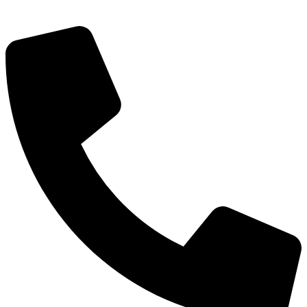
深圳市宝安区福永和秀西路和景工业区13栋